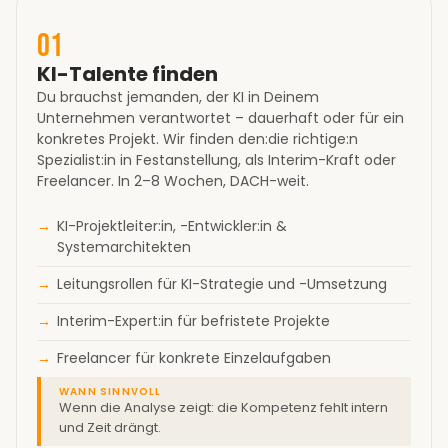
01
KI-Talente finden
Du brauchst jemanden, der KI in Deinem
Unternehmen verantwortet – dauerhaft oder für ein
konkretes Projekt. Wir finden den:die richtige:n
Spezialist:in in Festanstellung, als Interim-Kraft oder
Freelancer. In 2–8 Wochen, DACH-weit.
KI-Projektleiter:in, -Entwickler:in &
Systemarchitekten
Leitungsrollen für KI-Strategie und -Umsetzung
Interim-Expert:in für befristete Projekte
Freelancer für konkrete Einzelaufgaben
WANN SINNVOLL
Wenn die Analyse zeigt: die Kompetenz fehlt intern
und Zeit drängt.