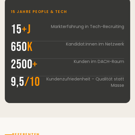
15 JAHRE PEOPLE & TECH
15
+J
Markterfahrung in Tech-Recruiting
650
k
Kandidat:innen im Netzwerk
2500
+
Kunden im DACH-Raum
9,5
/
10
Kundenzufriedenheit – Qualität statt
Masse
REFERENZEN