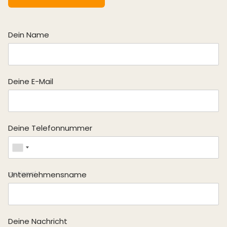
Dein Name
Deine E-Mail
Sie suchen einen Job?
Registrieren Sie sich in unserem
Kandidat:innenportal
und
Deine Telefonnummer
unsere Personalverantwortlichen werden Sie kontaktieren
oder durchsuchen Sie unser
Jobportal
.
optional
Unternehmensname
Deine Nachricht