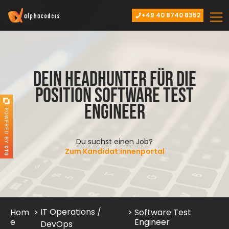
+49 40 8740 8352
Dein Headhunter für die
Position Software Test
Engineer
Du suchst einen Job?
Zum Kandidat:innenportal
IT Operations /
Hom
>
>
Software Test
e
Engineer
DevOps