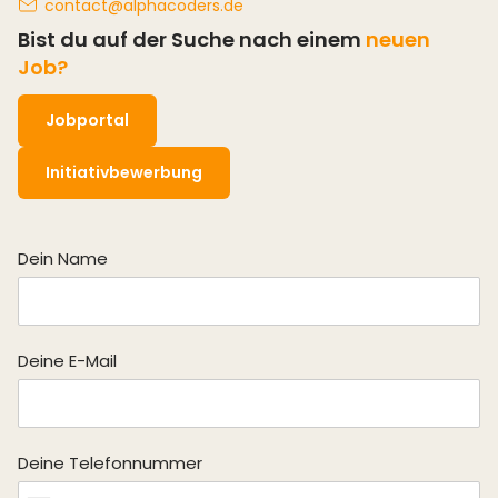
contact@alphacoders.de
Bist du auf der Suche nach einem
neuen
Job?
Jobportal
Initiativbewerbung
Dein Name
Deine E-Mail
Sie suchen einen Job?
Registrieren Sie sich in unserem
Kandidat:innenportal
und
Deine Telefonnummer
unsere Personalverantwortlichen werden Sie kontaktieren
oder durchsuchen Sie unser
Jobportal
.