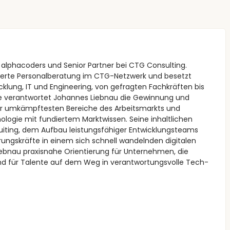
 alphacoders und Senior Partner bei CTG Consulting.
isierte Personalberatung im CTG-Netzwerk und besetzt
cklung, IT und Engineering, von gefragten Fachkräften bis
olle verantwortet Johannes Liebnau die Gewinnung und
er umkämpftesten Bereiche des Arbeitsmarkts und
nologie mit fundiertem Marktwissen. Seine inhaltlichen
uiting, dem Aufbau leistungsfähiger Entwicklungsteams
ngskräfte in einem sich schnell wandelnden digitalen
iebnau praxisnahe Orientierung für Unternehmen, die
nd für Talente auf dem Weg in verantwortungsvolle Tech-