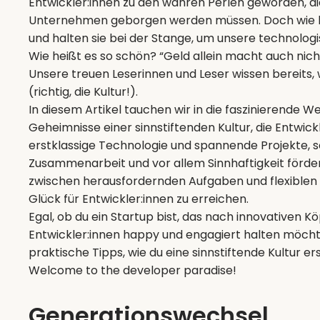
Entwickler:innen zu den wahren Perlen geworden, d
Unternehmen geborgen werden müssen. Doch wie lo
und halten sie bei der Stange, um unsere technolog
Wie heißt es so schön? “Geld allein macht auch nicht 
Unsere treuen Leserinnen und Leser wissen bereits,
(richtig, die Kultur!).
In diesem Artikel tauchen wir in die faszinierende W
Geheimnisse einer sinnstiftenden Kultur, die Entwick
erstklassige Technologie und spannende Projekte, so
Zusammenarbeit und vor allem Sinnhaftigkeit fördert
zwischen herausfordernden Aufgaben und flexiblen 
Glück für Entwickler:innen zu erreichen.
Egal, ob du ein Startup bist, das nach innovativen 
Entwickler:innen happy und engagiert halten möchte -
praktische Tipps, wie du eine sinnstiftende Kultur 
Welcome to the developer paradise!
Generationswechsel