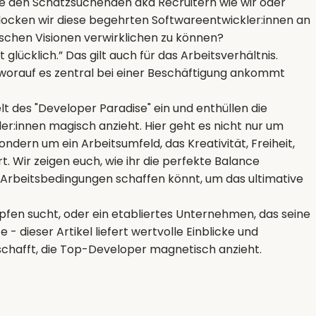
ie den Schatzsuchenden aka Recruitern wie wir oder
cken wir diese begehrten Softwareentwickler:innen an
ischen Visionen verwirklichen zu können?
glücklich.” Das gilt auch für das Arbeitsverhältnis.
 worauf es zentral bei einer Beschäftigung ankommt
elt des "Developer Paradise" ein und enthüllen die
ler:innen magisch anzieht. Hier geht es nicht nur um
ndern um ein Arbeitsumfeld, das Kreativität, Freiheit,
. Wir zeigen euch, wie ihr die perfekte Balance
Arbeitsbedingungen schaffen könnt, um das ultimative
Köpfen sucht, oder ein etabliertes Unternehmen, das seine
 dieser Artikel liefert wertvolle Einblicke und
erschafft, die Top-Developer magnetisch anzieht.