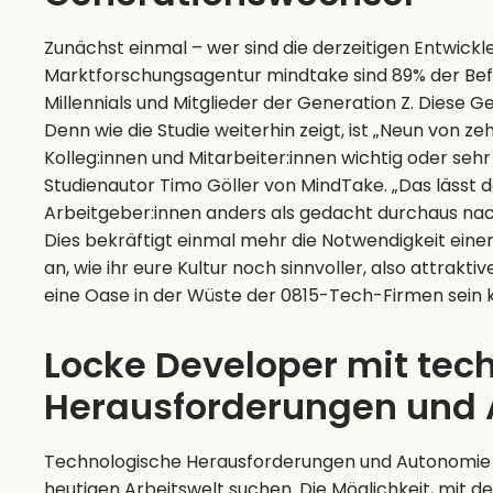
Zunächst einmal – wer sind die derzeitigen Entwickl
Marktforschungsagentur mindtake sind 89% der Befr
Millennials und Mitglieder der Generation Z. Diese 
Denn wie die Studie weiterhin zeigt, ist „Neun von ze
Kolleg:innen und Mitarbeiter:innen wichtig oder sehr 
Studienautor Timo Göller von MindTake. „Das lässt de
Arbeitgeber:innen anders als gedacht durchaus nac
Dies bekräftigt einmal mehr die Notwendigkeit ein
an, wie ihr eure Kultur noch sinnvoller, also attrak
eine Oase in der Wüste der 0815-Tech-Firmen sein 
Locke Developer mit tec
Herausforderungen und
Technologische Herausforderungen und Autonomie sin
heutigen Arbeitswelt suchen. Die Möglichkeit, mit 