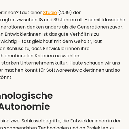
er:innen? Laut einer
Studie
(2019) der
agten zwischen 18 und 39 Jahren alt – somit klassische
Generationen denken anders als die Generationen zuvor.
hn Entwickler:innen ist das gute Verhältnis zu
wichtig – fast gleichauf mit dem Gehalt“, laut
n Schluss zu, dass Entwickler:innen ihre
h emotionalen Kriterien auswählen.
er starken Unternehmenskultur. Heute schauen wir uns
tiver machen könnt für Softwareentwickler:innen und so
könnt.
hnologische
 Autonomie
d zwei Schlüsselbegriffe, die Entwickler:innen in der
den spannendsten Technologien und an Projekten zu