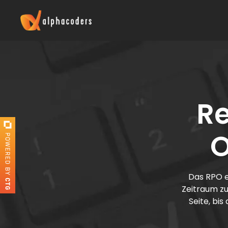
Re
O
Das RPO e
Zeitraum zu
Seite, bi