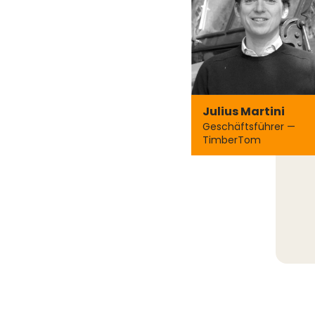
Julius Martini
Geschäftsführer —
TimberTom