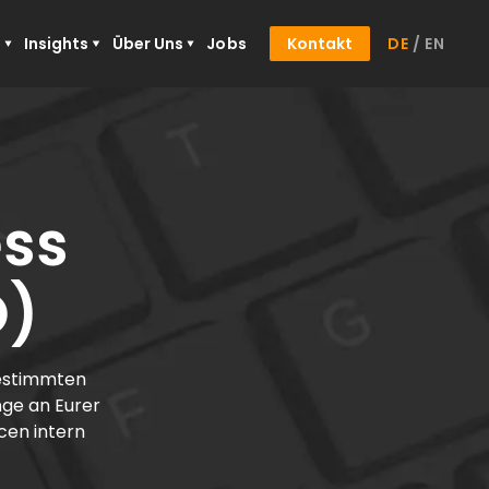
n
Insights
Über Uns
Jobs
Kontakt
DE
/
EN
ess
O)
bestimmten
nge an Eurer
cen intern