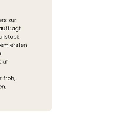
rs zur
auftragt
ullstack
dem ersten
e
auf
 froh,
en.