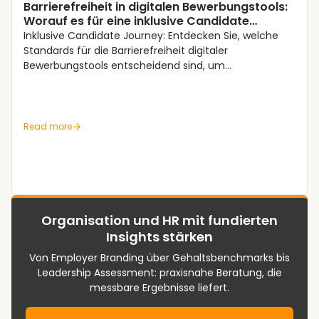
Barrierefreiheit in digitalen Bewerbungstools:
Worauf es für eine inklusive Candidate
Journey ankommt
Inklusive Candidate Journey: Entdecken Sie, welche
Standards für die Barrierefreiheit digitaler
Bewerbungstools entscheidend sind, um
Chancengleichheit zu gewährleisten.
Read more
Organisation und HR mit fundierten
Insights stärken
Von Employer Branding über Gehaltsbenchmarks bis
Leadership Assessment: praxisnahe Beratung, die
messbare Ergebnisse liefert.